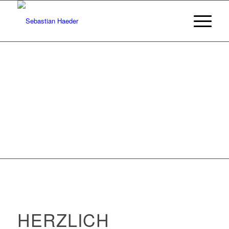
Weiter
1
2
3
4
5
6
HERZLICH