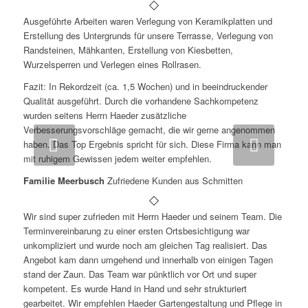
Ausgeführte Arbeiten waren Verlegung von Keramikplatten und
Erstellung des Untergrunds für unsere Terrasse, Verlegung von
Randsteinen, Mähkanten, Erstellung von Kiesbetten,
Wurzelsperren und Verlegen eines Rollrasen.
Fazit: In Rekordzeit (ca. 1,5 Wochen) und in beeindruckender
Qualität ausgeführt. Durch die vorhandene Sachkompetenz
wurden seitens Herrn Haeder zusätzliche
Verbesserungsvorschläge gemacht, die wir gerne angenommen
Weiter
haben. Das Top Ergebnis spricht für sich. Diese Firma kann man
mit ruhigem Gewissen jedem weiter empfehlen.
Familie Meerbusch
Zufriedene Kunden aus Schmitten
Wir sind super zufrieden mit Herrn Haeder und seinem Team. Die
Terminvereinbarung zu einer ersten Ortsbesichtigung war
unkompliziert und wurde noch am gleichen Tag realisiert. Das
Angebot kam dann umgehend und innerhalb von einigen Tagen
stand der Zaun. Das Team war pünktlich vor Ort und super
kompetent. Es wurde Hand in Hand und sehr strukturiert
gearbeitet. Wir empfehlen Haeder Gartengestaltung und Pflege in